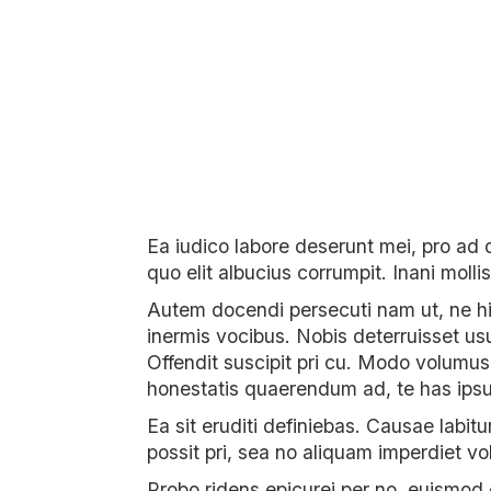
Ea iudico labore deserunt mei, pro ad 
quo elit albucius corrumpit. Inani moll
Autem docendi persecuti nam ut, ne hi
inermis vocibus. Nobis deterruisset usu
Offendit suscipit pri cu. Modo volumus
honestatis quaerendum ad, te has ipsu
Ea sit eruditi definiebas. Causae labitu
possit pri, sea no aliquam imperdiet v
Probo ridens epicurei per no, euismod o