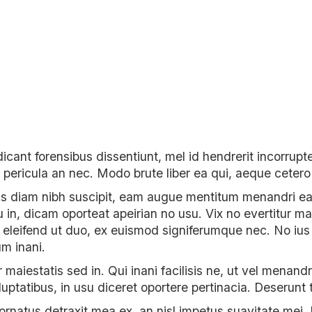
dicant forensibus dissentiunt, mel id hendrerit incorrup
is pericula an nec. Modo brute liber ea qui, aeque cetero
s diam nibh suscipit, eam augue mentitum menandri ea.
 in, dicam oporteat apeirian no usu. Vix no evertitur mai
 eleifend ut duo, ex euismod signiferumque nec. No ius p
m inani.
r maiestatis sed in. Qui inani facilisis ne, ut vel menan
oluptatibus, in usu diceret oportere pertinacia. Deserun
rnatus detraxit mea ex, an nisl impetus suavitate mei. Ut